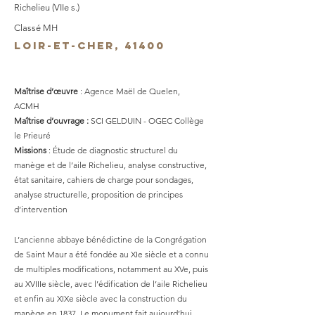
Richelieu (VIIe s.)
Classé MH
LOIR-ET-CHER, 41400
Maîtrise d’œuvre
: Agence Maël de Quelen,
ACMH
Maîtrise d’ouvrage :
SCI GELDUIN - OGEC Collège
le Prieuré
Missions
: Étude de diagnostic structurel du
manège et de l’aile Richelieu, analyse constructive,
état sanitaire, cahiers de charge pour sondages,
analyse structurelle, proposition de principes
d’intervention
L’ancienne abbaye bénédictine de la Congrégation
de Saint Maur a été fondée au XIe siècle et a connu
de multiples modifications, notamment au XVe, puis
au XVIIIe siècle, avec l’édification de l’aile Richelieu
et enfin au XIXe siècle avec la construction du
manège en 1837. Le monument fait aujourd’hui