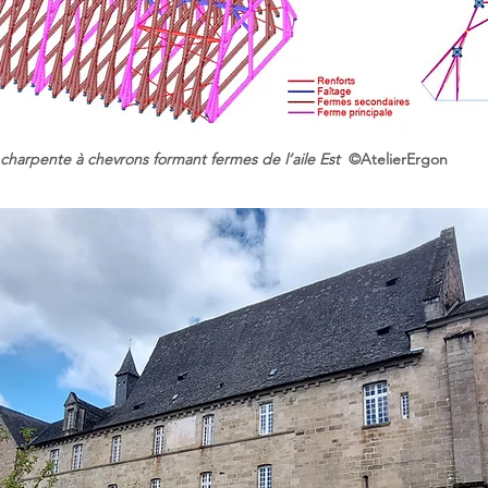
 charpente à chevrons formant fermes de l’aile Est
©AtelierErgon