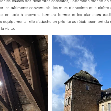
tifier les causes des désordres constatés, l’opération menée 
les bâtiments conventuels, les murs d’enceinte et le cloître d
s en bois à chevrons formant fermes et les planchers tradi
 équipements. Elle s’attache en priorité au rétablissement du cl
la visite.