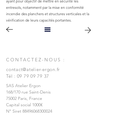
ayant pour objectif de mettre en sécurité les
entresols, notamment par la mise en conformité
incendie des planchers et structures verticales et la
vérification de leurs capacités portantes.
CONTACTEZ-NOUS :
contact@atelier-ergon.fr
Tél :
09 79 09 79 37
SAS Atelier Ergon
168/170 rue Saint-Denis
75002
Paris, France
Capital social 1000€
N° Siret
88496068300024
© 2025 par SAS Atelier Ergon -
www.wix.com